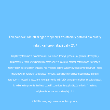
K
ompaktow
e, wielofunkcyjne
recyklery i wpłat
omaty g
otówki
dla branży
retail
,
kantorów i stacji paliw 2
4
/7
Recyklery gotówkowe to zaawansowane urządzenia automatyzujące obsługę gotówki, które zyskują
popularność w Polsce. Szczególnie w miejscach o dużym natężeniu
operacji gotówkowych
recyklery te
zaczęły pojawiać się w ostatnich latach. Pojemności są podane wyłącznie w celach informacyjnych i nie są
gwarantowane. Monetomat.pl dostarcza recyklery z pełnym wsparciem technicznym oraz usługami
serwisowymi, co czyni je wygodnym rozwiązaniem dla podmiotów szukających efektywnej automatyzacji.
Ich celem jest usprawnienie obiegu gotówki, ograniczenie ryzyka błędów ludzkich i strat oraz
zwiększenie bezpieczeństwa i wydajności.
ATS/ATM Automatyzacja kasowa w punkcie sprzedaży