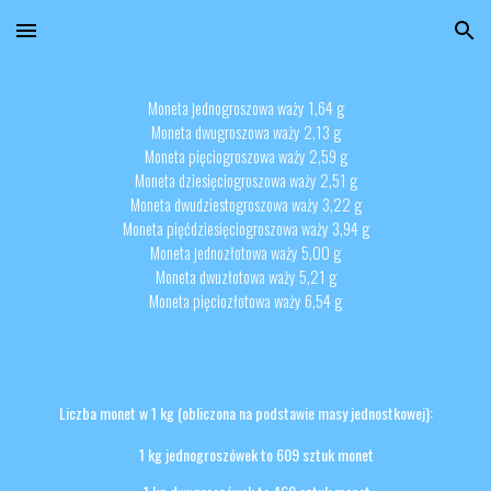
Skip to main content
Skip to navigation
Moneta
jednogrosz
o
w
a
waży 1,64 g
Moneta
dwugrosz
o
w
a
waży 2,13 g
Moneta pięciogrosz
o
w
a
waży
2,59 g
Moneta dziesięciogroszowa waży 2,51 g
Moneta dwudziestogroszowa waży 3,22 g
Moneta pięćdziesięciogroszowa waży 3,94 g
Moneta jednozłot
o
w
a
waży 5,00 g
Moneta dwuzłot
o
w
a
waży 5,21 g
Moneta pięciozłot
o
w
a
waży 6,54 g
Liczba monet w 1 kg (obliczona na podstawie masy jednostkowej):
1 kg jednogroszówek to 609 sztuk monet