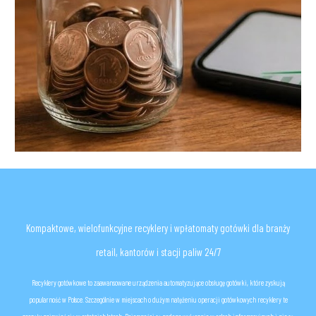
K
ompaktow
e, wielofunkcyjne
recyklery i wpłat
omaty g
otówki
dla branży
retail
,
kantorów i stacji paliw 2
4
/7
Recyklery gotówkowe to zaawansowane urządzenia automatyzujące obsługę gotówki, które zyskują
popularność w Polsce. Szczególnie w miejscach o dużym natężeniu
operacji gotówkowych
recyklery te